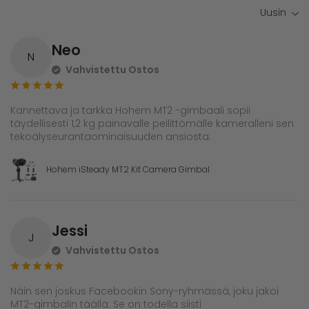
Uusin
Neo
N
Vahvistettu Ostos
Kannettava ja tarkka Hohem MT2 -gimbaali sopii
täydellisesti 1,2 kg painavalle peilittömälle kameralleni sen
tekoälyseurantaominaisuuden ansiosta.
Hohem iSteady MT2 Kit Camera Gimbal
Jessi
J
Vahvistettu Ostos
Näin sen joskus Facebookin Sony-ryhmässä, joku jakoi
MT2-gimbalin täällä. Se on todella siisti