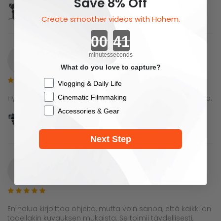
Save 8% Off
Hohem iSteady MT2 Kit Camera Gimbal
Create smoother videos with Hohem.
Countdown ends in:
Oscar
minutes
seconds
O
What do you love to capture?
Vahvistettu Ostos
Checkbox
Vlogging & Daily Life
Cinematic Filmmaking
Hyvä laatu ja esitys koteloineen. Se on kaikkea mitä lupaa.
Accessories & Gear
Hohem iSteady M6 Kit
Next Step
Kevin B.
KB
Vahvistettu Ostos
En halua kirjoittaa ohjeita, mutta voin sanoa, että kaikki on
todellakin kuvauksen mukaista. Se toimii täydellisesti,