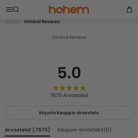
Siirry sisältöön
Hohem Official Store
Avaa navigointivalikko
Avaa
Avaa haku
Home
>
Gimbal Reviews
Gimbal Reviews
5.0
7670 Arvostelut
Kirjoita Kauppa-Arvostelu
Arvostelut (
7670
)
Kauppa-arvostelut(
0
)