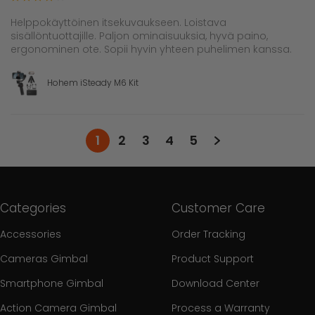
Helppokäyttöinen itsekuvaukseen. Loistava
sisällöntuottajille. Paljon ominaisuuksia, hyvä paino,
ergonominen ote. Sopii hyvin yhteen puhelimen kanssa.
Hohem iSteady M6 Kit
1
2
3
4
5
Categories
Customer Care
Accessories
Order Tracking
Cameras Gimbal
Product Support
Smartphone Gimbal
Download Center
Action Camera Gimbal
Process a Warranty