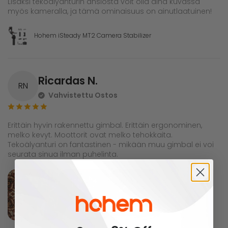
Lisäksi tekoälyanturin ansiosta voit olla aina kuvassa
myös kameralla, ja tämä ominaisuus on ainutlaatuinen!
Hohem iSteady MT2 Camera Stabilizer
Ricardas N.
RN
Vahvistettu Ostos
Erittäin hyvin rakennettu gimbal. Erittäin ergonominen,
melko kevyt. Moottorit ovat melko tehokkaita.
Tekoälyanturi on fantastinen - mikään muu gimbal ei voi
seurata sinua ilman puhelinta.