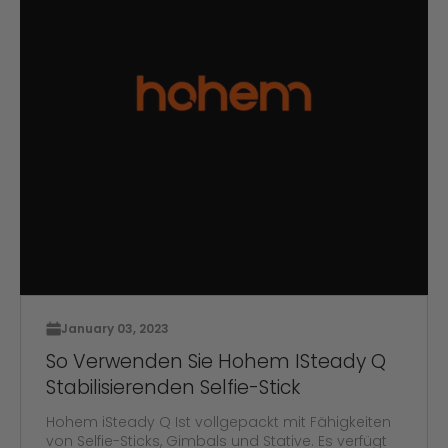
January 03, 2023
So Verwenden Sie Hohem ISteady Q
Stabilisierenden Selfie-Stick
Hohem iSteady Q Ist vollgepackt mit Fähigkeiten
von Selfie-Sticks, Gimbals und Stative. Es verfügt