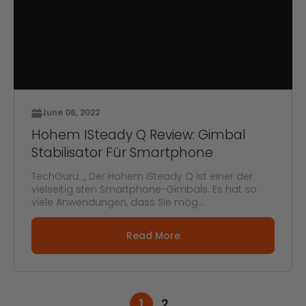
June 06, 2022
Hohem ISteady Q Review: Gimbal
Stabilisator Für Smartphone
TechGuru: „ Der Hohem iSteady Q ist einer der
vielseitig sten Smartphone-Gimbals. Es hat so
viele Anwendungen, dass Sie mög...
Read More
1
2