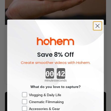
November 04, 2022
MEISTEREN SIE IHR HOHEM GO
Dies ist ein Tutorial, wo Sie alles lernen können,
Save 8% Off
was Sie über Ihre HOHEM GEHEN Gimbal. Zu Wie
funktioniert die 360 &...
Create smoother videos with Hohem.
Countdown ends in:
Read More
minutes
seconds
What do you love to capture?
Checkbox
Vlogging & Daily Life
Cinematic Filmmaking
Accessories & Gear