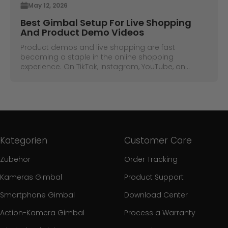
May 12, 2026
Best Gimbal Setup For Live Shopping
And Product Demo Videos
Product demos and live shopping are fast
becoming a staple in the online shopping
experience. On TikTok, Instagram, YouTube, an...
Kategorien
Customer Care
Zubehör
Order Tracking
Kameras Gimbal
Product Support
Smartphone Gimbal
Download Center
Action-Kamera Gimbal
Process a Warranty